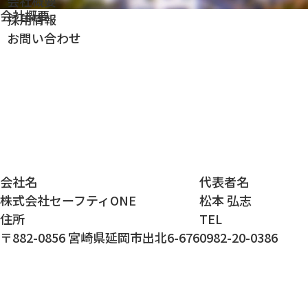
会社概要
会社概要
採用情報
お問い合わせ
会社名
代表者名
株式会社セーフティONE
松本 弘志
住所
TEL
〒882-0856 宮崎県延岡市出北6-676
0982-20-0386